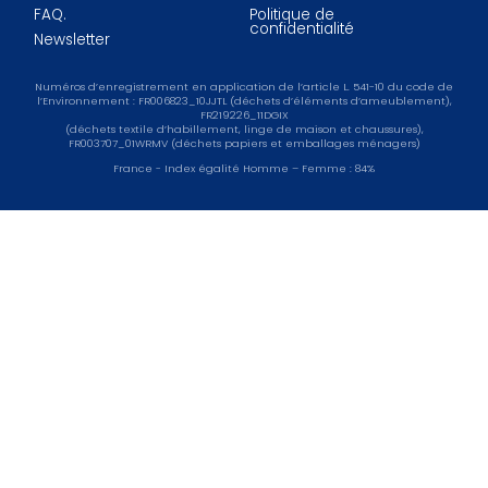
FAQ.
Politique de
confidentialité
Newsletter
Numéros d’enregistrement en application de l’article L. 541-10 du code de
l’Environnement : FR006823_10JJTL (déchets d’éléments d’ameublement),
FR219226_11DGIX
(déchets textile d’habillement, linge de maison et chaussures),
FR003707_01WRMV (déchets papiers et emballages ménagers)
France - Index égalité Homme – Femme : 84%