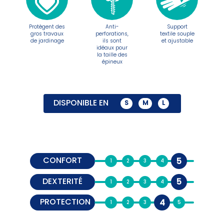
Protègent des
Anti-
Support
gros travaux
perforations,
textile souple
de jardinage
ils sont
et ajustable
idéaux pour
la taille des
épineux
DISPONIBLE EN
S
M
L
CONFORT
5
DEXTERITÉ
5
PROTECTION
4