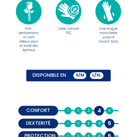
Anti-
Latex naturel
Une longue
perforations,
FSC
manchette
ils sont
jusqu’à
idéaux pour
l’avant-bras
la taille des
épineux
DISPONIBLE EN
S/M
L/XL
CONFORT
4
DEXTERITÉ
5
PROTECTION
5